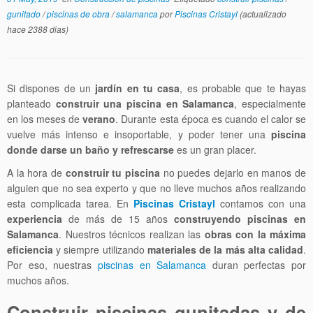
gunitado
/
piscinas de obra
/
salamanca
por
Piscinas Cristayl
(actualizado
hace 2388 dias)
Si dispones de un
jardín en tu casa
, es probable que te hayas
planteado
construir una piscina en Salamanca
, especialmente
en los meses de
verano
. Durante esta época es cuando el calor se
vuelve más intenso e insoportable, y poder tener una
piscina
donde darse un baño y refrescarse
es un gran placer.
A la hora de
construir tu piscina
no puedes dejarlo en manos de
alguien que no sea experto y que no lleve muchos años realizando
esta complicada tarea. En
Piscinas Cristayl
contamos con una
experiencia
de más de 15 años
construyendo piscinas en
Salamanca
. Nuestros técnicos realizan las
obras con la máxima
eficiencia
y siempre utilizando
materiales de la más alta calidad
.
Por eso, nuestras
piscinas en Salamanca
duran perfectas por
muchos años.
Construir piscinas gunitadas y de