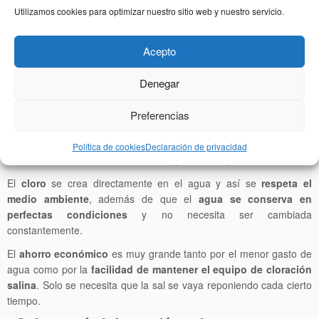
más.
Utilizamos cookies para optimizar nuestro sitio web y nuestro servicio.
Una buena elección: construir
piscinas con cloración salina en
Acepto
Salamanca
Denegar
Una de las recomendaciones que siempre hacemos a nuestros
clientes es
instalar un equipo de cloración salina
en sus
Preferencias
piscinas, de forma que ayude a un buen
mantenimiento de la
piscina
. Este equipo consigue mantener un
agua filtrada y
Política de cookies
Declaración de privacidad
desinfectada
sin necesidad de usar productos químicos.
El
cloro
se crea directamente en el agua y así se
respeta el
medio ambiente
, además de que el
agua se conserva en
perfectas condiciones
y no necesita ser cambiada
constantemente.
El
ahorro económico
es muy grande tanto por el menor gasto de
agua como por la
facilidad de mantener el equipo de cloración
salina
. Solo se necesita que la sal se vaya reponiendo cada cierto
tiempo.