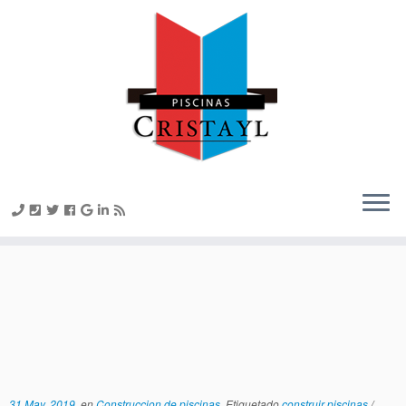
Construir piscinas en
Salamanca usando hormigón
proyectado
31 May, 2019
en
Construccion de piscinas
Etiquetado
construir piscinas
/