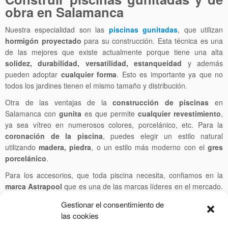
obra en Salamanca
Nuestra especialidad son las
piscinas gunitadas
, que utilizan
hormigón proyectado
para su construcción. Esta técnica es una
de las mejores que existe actualmente porque tiene una alta
solidez, durabilidad, versatilidad, estanqueidad
y además
pueden adoptar
cualquier forma
. Esto es importante ya que no
todos los jardines tienen el mismo tamaño y distribución.
Otra de las ventajas de la
construcción de piscinas
en
Salamanca con
gunita
es que permite
cualquier revestimiento
,
ya sea vítreo en numerosos colores, porcelánico, etc. Para la
coronación de la piscina
, puedes elegir un estilo natural
utilizando
madera, piedra
, o un estilo más moderno con el
gres
porcelánico
.
Para los accesorios, que toda piscina necesita, confiamos en la
marca Astrapool
que es una de las marcas líderes en el mercado.
Ofrecen
iluminación
para que puedas disfrutar de baños
Gestionar el consentimiento de
nocturnos,
juegos de agua, cubiertas
para proteger de la
las cookies
suciedad y mantener la temperatura,
duchas, escaleras
y mucho