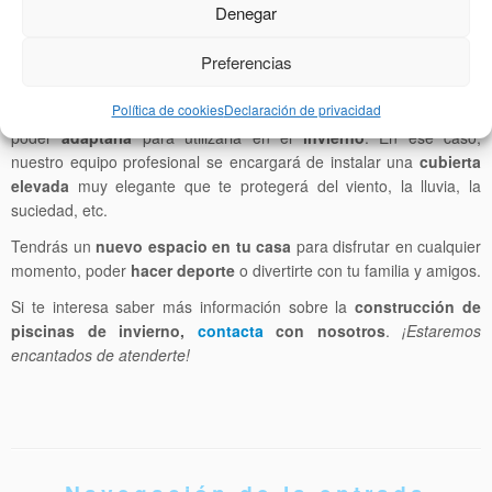
Cubiertas para usar tu piscina
Denegar
durante el invierno en Madrid y
Preferencias
Toledo
Política de cookies
Declaración de privacidad
Puede ser que ya tengas tu
piscina en el jardín,
pero quieras
poder
adaptarla
para utilizarla en el
invierno
. En ese caso,
nuestro equipo profesional se encargará de instalar una
cubierta
elevada
muy elegante que te protegerá del viento, la lluvia, la
suciedad, etc.
Tendrás un
nuevo espacio en tu casa
para disfrutar en cualquier
momento, poder
hacer deporte
o divertirte con tu familia y amigos.
Si te interesa saber más información sobre la
construcción de
piscinas de invierno,
contacta
con nosotros
.
¡Estaremos
encantados de atenderte!