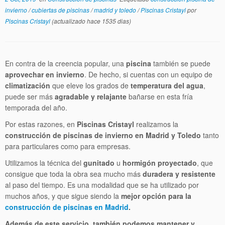
invierno
/
cubiertas de piscinas
/
madrid y toledo
/
Piscinas Cristayl
por
Piscinas Cristayl
(actualizado hace 1535 dias)
En contra de la creencia popular, una
piscina
también se puede
aprovechar en invierno
. De hecho, si cuentas con un equipo de
climatización
que eleve los grados de
temperatura del agua
,
puede ser más
agradable y relajante
bañarse en esta fría
temporada del año.
Por estas razones, en
Piscinas Cristayl
realizamos la
construcción de piscinas de invierno en Madrid y Toledo
tanto
para particulares como para empresas.
Utilizamos la técnica del
gunitado
u
hormigón proyectado
, que
consigue que toda la obra sea mucho más
duradera y resistente
al paso del tiempo. Es una modalidad que se ha utilizado por
muchos años, y que sigue siendo la
mejor opción para la
construcción de piscinas en Madrid
.
Además de este servicio, también podemos
mantener y