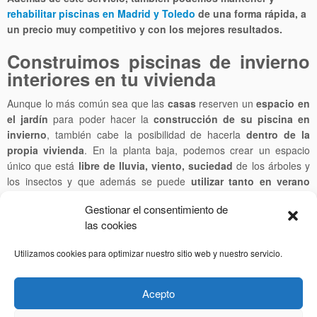
rehabilitar piscinas en Madrid y Toledo
de una forma rápida, a
un
precio muy competitivo
y con los mejores resultados.
Construimos piscinas de invierno
interiores en tu vivienda
Aunque lo más común sea que las
casas
reserven un
espacio en
el jardín
para poder hacer la
construcción de su piscina en
invierno
, también cabe la posibilidad de hacerla
dentro de la
propia vivienda
. En la planta baja, podemos crear un espacio
único que está
libre de lluvia, viento, suciedad
de los árboles y
los insectos y que además se puede
utilizar tanto en verano
como en invierno
.
Gestionar el consentimiento de
En el caso de que seas una
empresa
, y quieras poner una
piscina
las cookies
cubierta
dentro de una instalación como un gimnasio o un hotel,
Piscinas Cristayl
se encargará de realizar toda la construcción.
Utilizamos cookies para optimizar nuestro sitio web y nuestro servicio.
Tenemos una larga experiencia haciendo este tipo de
obras para
muchos clientes de Madrid y Toledo
, y siempre las hacemos
Acepto
siguiendo todas las
normativas de seguridad
.