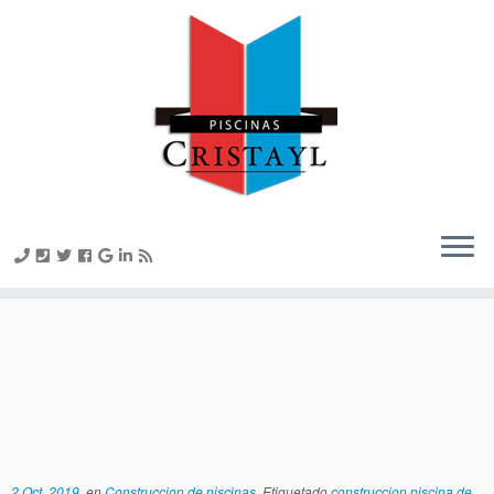
Realizamos la
construcción de piscinas de
invierno
2 Oct, 2019
en
Construccion de piscinas
Etiquetado
construccion piscina de